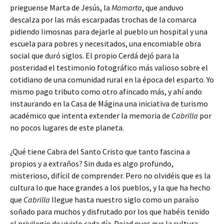
prieguense Marta de Jesús, la
Mamarta
, que anduvo
descalza por las más escarpadas trochas de la comarca
pidiendo limosnas para dejarle al pueblo un hospital y una
escuela para pobres y necesitados, una encomiable obra
social que duró siglos. El propio Cerdá dejó para la
posteridad el testimonio fotográfico más valioso sobre el
cotidiano de una comunidad rural en la época del esparto. Yo
mismo pago tributo como otro afincado más, y ahí ando
instaurando en la Casa de Mágina una iniciativa de turismo
académico que intenta extender la memoria de
Cabrilla
por
no pocos lugares de este planeta.
¿Qué tiene Cabra del Santo Cristo que tanto fascina a
propios y a extraños? Sin duda es algo profundo,
misterioso, difícil de comprender. Pero no olvidéis que es la
cultura lo que hace grandes a los pueblos, y la que ha hecho
que
Cabrilla
llegue hasta nuestro siglo como un paraíso
soñado para muchos y disfrutado por los que habéis tenido
el privilegio de vivirlo cada día. Dejad pues que la cultura