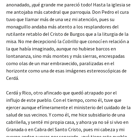
anonadado, ¡qué grande me pareció todo! Hasta la iglesia se
me antojaba más catedral que parroquia. Don Pedro el cura
tuvo que llamar más de una vez mi atención, pues su
monaguillo andaba más atento a los resplandores del
rutilante retablo del Cristo de Burgos que a la liturgia de la
misa. No me decepcionó la
Cabrilla
que conocí en relación a
la que había imaginado, aunque no hubiese barcos en
lontananza, sino más montes y más sierras, encrespadas
como olas de un mar embravecido, paralizadas en el
horizonte como una de esas imágenes estereoscópicas de
Cerdá.
Cerdá y Rico, otro afincado que quedó atrapado por el
influjo de este pueblo. Con el tiempo, como él, tuve que
ejercer aunque efímeramente el ministerio del cuidado de la
salud de sus vecinos. Y como él, me hice subsidiario de una
cabrileña, y senté mi propia casa, y ahora ya no sé si vivo en
Granada o en Cabra del Santo Cristo, pues mi cabeza y mi
cuerpo andan a veces por separado, ¿qué tiene este pueblo