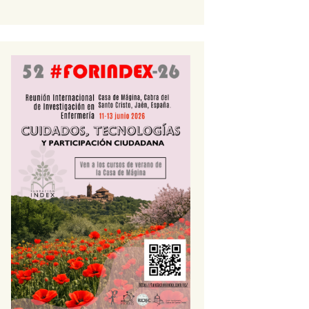
 Sierra Mágina
Natalia Perea Hidalgo
ciación Cerdá y Rico
Mª Teresa Pérez García
ectivo Investigación
rra Mágina
M.ª Josefa Pérez Pérez
Isabel Antonia Justicia
Arias
Basilisa Justicia Millán
M.ª Tíscar Guerrero
González
Catalina Villanueva Ruíz
Rosa Justicia González