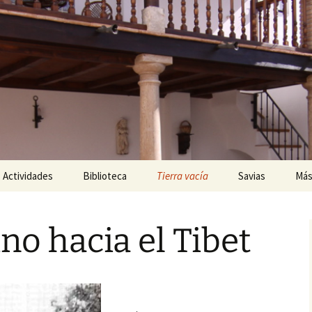
ágina
Actividades
Biblioteca
Tierra vacía
Savias
Más
Escribir desde los
Cabrilla, paraíso
Inscripción gratuita
El pilar de la Ermita
¿Qué es SAVIAS?
Cab
sentidos
imaginado
no hacia el Tibet
Aullidos de Mágina
Remedios de Sav
Ayu
Certamen literario
Noalejo, regreso a los
Fallo del jurado 2022
Cri
Paisajes del silencio
Entredichos
Y dijo Dios: hágase la luz
Voces de Savias
Relatos premiados
Par
Alcalá, cuando llega don
Mág
Carnal
La mejora de la muerte