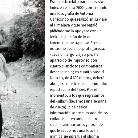
Escribí este relato para la revista
ADR
Index en el año 2000, comentando
La mujer inquietante en
Traición y milagro en
el Jaén barroco
Chincoya
una fotografía de Antonia
Aso
Carricondo que realizó en su viaje
al Himalaya y que me regaló
Cultura popular en La
Cólico miserere
pidiéndome la apoyase con un
Loma
Col
Sie
texto en función de lo que
La danza del enamorado y
libremente me sugiriese. En sus
la hechicera
notas me decía del protagonista:
«lleva un largo viaje a pie, ha
El exorcismo de Motavita
aparecido de improviso con
cuatro silenciosos compañeros
desde la India; en cuanto pase el
In Dei nomine amen
Nara La, de 4.600 metros, deberá
abrigarse más frente al abrumador
Sobre la loma de la luz
espectáculo del Tibet. Por el
momento, a los que regresamos
Un peregrino hacia el
del Kailash (llevamos una semana
Tibet
de vuelta), pide básica
información sobre el estado de los
collados, intercambia cuatro
La niña de la calle de la
Sopa
serenas afirmaciones y nos pide
que le saquemos una foto (la
mímica siempre fue el idioma