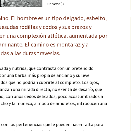
La huelga de hambre
universal)».
La vereda, la comadrona y
no. El hombre es un tipo delgado, esbelto,
su nieta
uesudas rodillas y codos y sus brazos y
El pequeño memorialista
en una complexión atlética, aumentada por
caminante. El camino es montaraz y a
El cristo de la mesonera
María Rienda
as a las duras travesías.
La oliva de Fuentebuena
vada y nutrida, que contrasta con un pretendido
Una despensa en el
por una barba más propia de anciano y su leve
Tarahal
dos que no podrían cubrirle al completo. Los ojos,
anzan una mirada directa, no exenta de desafío, que
no, con unos dedos delicados, poco acostumbrados a
pecho y la muñeca, a modo de amuletos, introducen una
con las pertenencias que le pueden hacer falta para