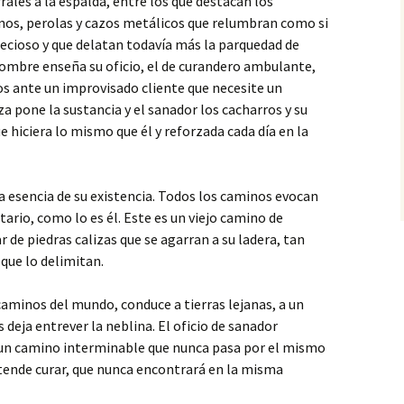
ales a la espalda, entre los que destacan los
nos, perolas y cazos metálicos que relumbran como si
ecioso y que delatan todavía más la parquedad de
hombre enseña su oficio, el de curandero ambulante,
os ante un improvisado cliente que necesite un
a pone la sustancia y el sanador los cacharros y su
ue hiciera lo mismo que él y reforzada cada día en la
la esencia de su existencia. Todos los caminos evocan
tario, como lo es él. Este es un viejo camino de
r de piedras calizas que se agarran a su ladera, tan
que lo delimitan.
aminos del mundo, conduce a tierras lejanas, a un
eja entrever la neblina. El oficio de sanador
 un camino interminable que nunca pasa por el mismo
tende curar, que nunca encontrará en la misma