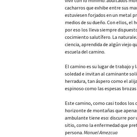
vivir con lo mínimo: abultados morr
cacharros que exhibe entre sus ma
estuviesen forjados en un metal pr
medios de su dueño. Con ellos, el 
por eso los lleva siempre dispuest
cocimiento salutífero. La naturalez
ciencia, aprendida de algún viejo q
escuela del camino.
El camino es su lugar de trabajo y 
soledad e invitan al caminante soli
herradura, tan áspero como el alija
espinoso como las espesas brozas 
Este camino, como casi todos los c
horizonte de montañas que apenas d
ambulante tiene eso: discurre por
sitio, como la enfermedad que pre
persona.
Manuel Amezcua