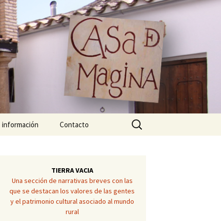
Buscar:
 información
Contacto
ra del Santo Cristo
ias
ntamiento Cabra S.
TIERRA VACIA
sto
Una sección de narrativas breves con las
que se destacan los valores de las gentes
Ángeles López López
que Natural de Sierra
y el patrimonio cultural asociado al mundo
ina
rural
Antonia del Río Rodríguez